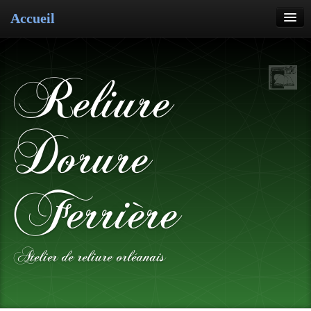
Accueil
Reliure
Restauration
Reliure
Dorure
Cartonnage
Dorure
Pose de cuir
Ferrière
Atelier de reliure orléanais