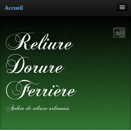
Accueil
Reliure
Restauration
Reliure
Dorure
Cartonnage
Dorure
Pose de cuir
Ferrière
Atelier de reliure orléanais