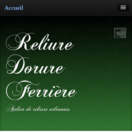
Accueil
Reliure
Restauration
Reliure
Dorure
Cartonnage
Dorure
Pose de cuir
Ferrière
Atelier de reliure orléanais