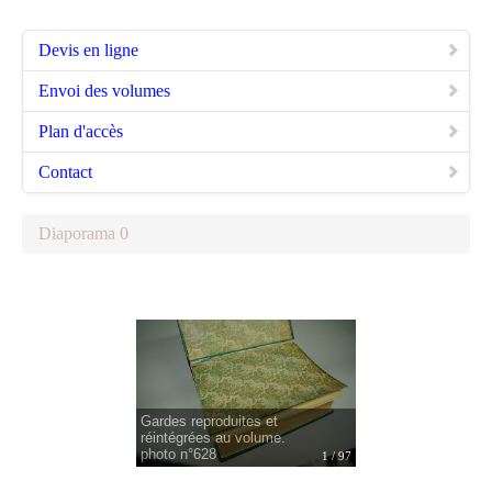
Devis en ligne
Envoi des volumes
Plan d'accès
Contact
Diaporama 0
Gardes reproduites et
réintégrées au volume.
photo n°628
1 / 97